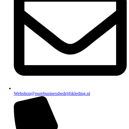
Webshop@purebusinessbedrijfskleding.nl